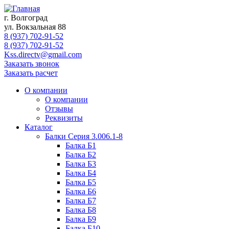
г. Волгоград
ул. Вокзальная 88
8 (937) 702-91-52
8 (937) 702-91-52
Kss.directv@gmail.com
Заказать звонок
Заказать расчет
О компании
О компании
Отзывы
Реквизиты
Каталог
Балки Cерия 3.006.1-8
Балка Б1
Балка Б2
Балка Б3
Балка Б4
Балка Б5
Балка Б6
Балка Б7
Балка Б8
Балка Б9
Балка Б10