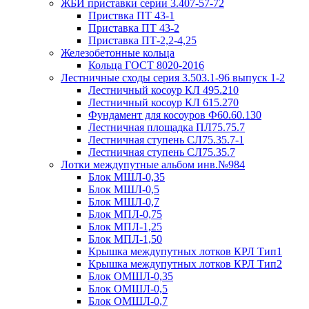
ЖБИ приставки серии 3.407-57-72
Приствка ПТ 43-1
Приставка ПТ 43-2
Приставка ПТ-2,2-4,25
Железобетонные кольца
Кольца ГОСТ 8020-2016
Лестничные сходы серия 3.503.1-96 выпуск 1-2
Лестничный косоур КЛ 495.210
Лестничный косоур КЛ 615.270
Фундамент для косоуров Ф60.60.130
Лестничная площадка ПЛ75.75.7
Лестничная ступень СЛ75.35.7-1
Лестничная ступень СЛ75.35.7
Лотки междупутные альбом инв.№984
Блок МШЛ-0,35
Блок МШЛ-0,5
Блок МШЛ-0,7
Блок МПЛ-0,75
Блок МПЛ-1,25
Блок МПЛ-1,50
Крышка междупутных лотков КРЛ Тип1
Крышка междупутных лотков КРЛ Тип2
Блок ОМШЛ-0,35
Блок ОМШЛ-0,5
Блок ОМШЛ-0,7