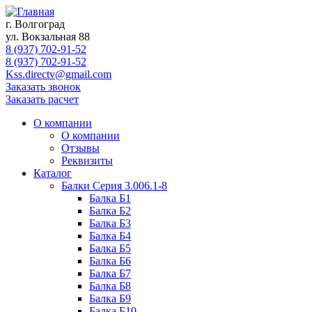
г. Волгоград
ул. Вокзальная 88
8 (937) 702-91-52
8 (937) 702-91-52
Kss.directv@gmail.com
Заказать звонок
Заказать расчет
О компании
О компании
Отзывы
Реквизиты
Каталог
Балки Cерия 3.006.1-8
Балка Б1
Балка Б2
Балка Б3
Балка Б4
Балка Б5
Балка Б6
Балка Б7
Балка Б8
Балка Б9
Балка Б10