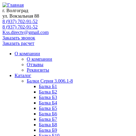
г. Волгоград
ул. Вокзальная 88
8 (937) 702-91-52
8 (937) 702-91-52
Kss.directv@gmail.com
Заказать звонок
Заказать расчет
О компании
О компании
Отзывы
Реквизиты
Каталог
Балки Cерия 3.006.1-8
Балка Б1
Балка Б2
Балка Б3
Балка Б4
Балка Б5
Балка Б6
Балка Б7
Балка Б8
Балка Б9
Балка Б10