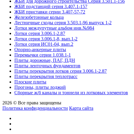
ЖБИ для дорожного строительства Серия 3.501.1-156
ЖБИ подстанций серия 3.407.1-157
ЖБИ приставки серии 3.407-57-72
Железобетонные кольца
Лестничные сходы серия 3.503.1-96 выпуск 1-2
Лотки междупутные альбом инв.№984
Лотки серия 3.006.1-2.87
Лотки серия 3.006.1-8, вып.1-2
Лотки серия ИС01-04, вып.2
Опорно-анкерные плиты
Перемычки серии 1.038.1-1
Плиты дорожные, ПАГ, ПДН
Плиты ленточных фундаментов
Плиты перекрытия лотков серия 3.006.1-2.87
Плиты перекрытия теплотрасс
Плоские плиты
Прогоны, плиты лоджий
Сборные ж/б каналы и тоннели из лотковых элементов
2026 © Все права защищены
Политика конфиденциальности
Карта сайта