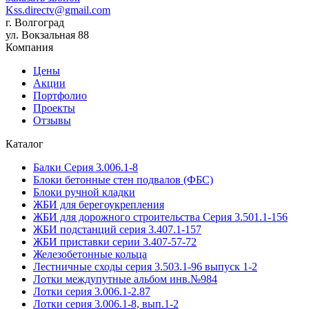
Kss.directv@gmail.com
г. Волгоград
ул. Вокзальная 88
Компания
Цены
Акции
Портфолио
Проекты
Отзывы
Каталог
Балки Cерия 3.006.1-8
Блоки бетонные стен подвалов (ФБС)
Блоки ручной кладки
ЖБИ для берегоукрепления
ЖБИ для дорожного строительства Серия 3.501.1-156
ЖБИ подстанций серия 3.407.1-157
ЖБИ приставки серии 3.407-57-72
Железобетонные кольца
Лестничные сходы серия 3.503.1-96 выпуск 1-2
Лотки междупутные альбом инв.№984
Лотки серия 3.006.1-2.87
Лотки серия 3.006.1-8, вып.1-2