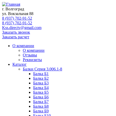
г. Волгоград
ул. Вокзальная 88
8 (937) 702-91-52
8 (937) 702-91-52
Kss.directv@gmail.com
Заказать звонок
Заказать расчет
О компании
О компании
Отзывы
Реквизиты
Каталог
Балки Cерия 3.006.1-8
Балка Б1
Балка Б2
Балка Б3
Балка Б4
Балка Б5
Балка Б6
Балка Б7
Балка Б8
Балка Б9
Балка Б10